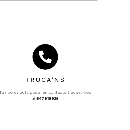
TRUCA'NS
També et pots posar en contacte trucant-nos
al
647919935